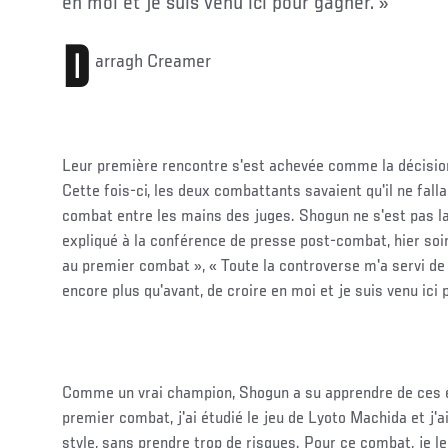
en moi et je suis venu ici pour gagner. »
D
arragh Creamer
Leur première rencontre s'est achevée comme la décision 
Cette fois-ci, les deux combattants savaient qu'il ne falla
combat entre les mains des juges. Shogun ne s'est pas lais
expliqué à la conférence de presse post-combat, hier soir
au premier combat », « Toute la controverse m'a servi de
encore plus qu'avant, de croire en moi et je suis venu ici 
Comme un vrai champion, Shogun a su apprendre de ces e
premier combat, j'ai étudié le jeu de Lyoto Machida et j'
style, sans prendre trop de risques. Pour ce combat, je le