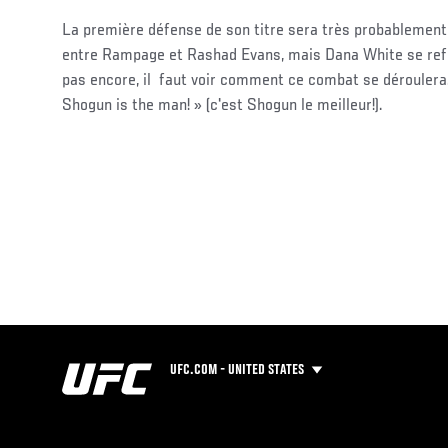
La première défense de son titre sera très probablement
entre Rampage et Rashad Evans, mais Dana White se refu
pas encore, il faut voir comment ce combat se déroulera. 
Shogun is the man! » (c'est Shogun le meilleur!).
UFC.COM - UNITED STATES