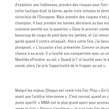
d'exploiter ses faiblesses, prendre des risques pour fini
cette tactique était la bonne, après trois minutes et dem
victorieux de l'Octogone. Mais prendre des risques n'est 
champion. Il faut prendre les bonnes décisions au bon m
vraiment penché sur la question: « Dans le premier comba
beaucoup de coups de pied dans les jambes, et j'ai remarq
garde quand il contre attaquait. Alors cette fois, j'ai bea
plongeant. » L'occasion s'est présentée: Comme un jeune 
chance à sa proie. Il a touché son compatriote avec un co
Machida effondrer au sol. « Quand je l' ai touché avec le dro
sonné, alors j'ai pris l'opportunité de le frapper au sol ».
Malgré les enjeux, Shogun est resté très Fair Play: « En fai
avant que l'arbitre intervienne ». C'est normal, quand on
jeune sportif. « MMA est le plus grand sport pour promouv
après le foot » Shogun s'explique, « Je suis très fier de 