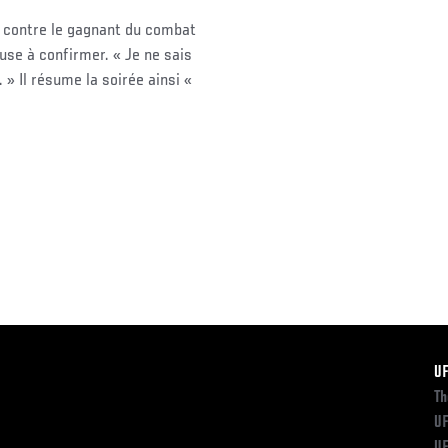
 contre le gagnant du combat
se à confirmer. « Je ne sais
» Il résume la soirée ainsi «
F
U
Th
UF