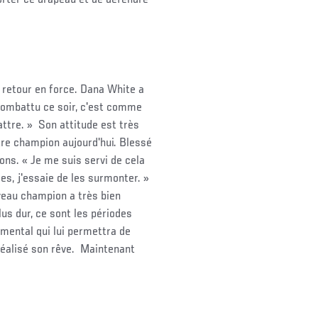
n retour en force. Dana White a
 combattu ce soir, c'est comme
tre. » Son attitude est très
tre champion aujourd'hui. Blessé
ions. « Je me suis servi de cela
s, j'essaie de les surmonter. »
veau champion a très bien
lus dur, ce sont les périodes
e mental qui lui permettra de
a réalisé son rêve. Maintenant