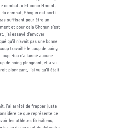
r le combat. » Et concrètment,
i du combat, Shogun est sorti
pas suffisant pour être un
oment et pour cela Shogun s'est
t, j'ai essayé d'envoyer
ué qu'il n'avait pas une bonne
ucoup travaillé le coup de poing
loup, Rua n'a laissé aucune
up de poing plongeant, et a vu
it plongeant, j'ai vu qu'il était
t, j'ai arrêté de frapper juste
 considère ce que représente ce
oir les athlètes Brésiliens,
porter ce drapeau et de défendre