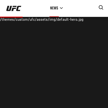
Skip
NEWS
to
main
/themes/custom/ufc/assets/img/default-hero.jpg
content