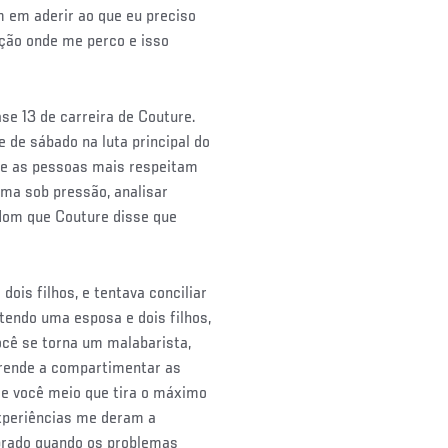
m em aderir ao que eu preciso
ação onde me perco e isso
se 13 de carreira de Couture.
 de sábado na luta principal do
ue as pessoas mais respeitam
lma sob pressão, analisar
dom que Couture disse que
dois filhos, e tentava conciliar
 tendo uma esposa e dois filhos,
ocê se torna um malabarista,
prende a compartimentar as
 e você meio que tira o máximo
xperiências me deram a
obrado quando os problemas