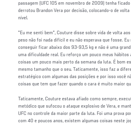
passagem (UFC 105 em novembro de 2009) tenha ficado lo
derrotou Brandon Vera por decisão, colocando-o de volta
nível.
"Eu me senti bem", Couture disse sobre vida de volta ao
peso não foi nada difícil e eu não esperava que fosse. E
conseguir ficar abaixo dos 93-93,5 kg e não é uma grande
uma dificuldade real. Eu reforço um pouco meus hábitos a
coisas um pouco mais perto da semana da luta. É bom es
mesmo tamanho que o seu. Taticamente, isso faz a difer
estratégico com algumas das posições e por isso você n
coisas que tem que fazer quando o cara é muito maior qu
Taticamente, Couture estava afiado como sempre, exec
metódico que sufocou o ataque explosivo de Vera, e man
UFC no controle da maior parte da luta. Foi uma prova po
com 40 e poucos anos, existem algumas coisas neste jo