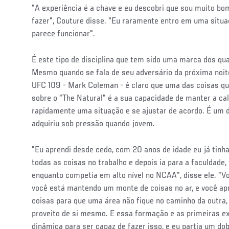
"A experiência é a chave e eu descobri que sou muito bo
fazer", Couture disse. "Eu raramente entro em uma situ
parece funcionar".
É este tipo de disciplina que tem sido uma marca dos qua
Mesmo quando se fala de seu adversário da próxima noite
UFC 109 - Mark Coleman - é claro que uma das coisas q
sobre o "The Natural" é a sua capacidade de manter a ca
rapidamente uma situação e se ajustar de acordo. É um 
adquiriu sob pressão quando jovem.
"Eu aprendi desde cedo, com 20 anos de idade eu já tinha 
todas as coisas no trabalho e depois ia para a faculdade,
enquanto competia em alto nível no NCAA", disse ele. "V
você está mantendo um monte de coisas no ar, e você a
coisas para que uma área não fique no caminho da outra,
proveito de si mesmo. E essa formação e as primeiras e
dinâmica para ser capaz de fazer isso, e eu partia um d