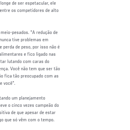
nge de ser espetacular, ele
 entre os competidores de alto
s meio-pesados. "A redução de
u nunca tive problemas em
 perda de peso, por isso não é
limentares e fico ligado nas
tar lutando com caras do
ença. Você não tem que ser tão
ão fica tão preocupado com as
e você".
utando um planejamento
teve o cinco vezes campeão do
sitiva de que apesar de estar
go que só vêm com o tempo.