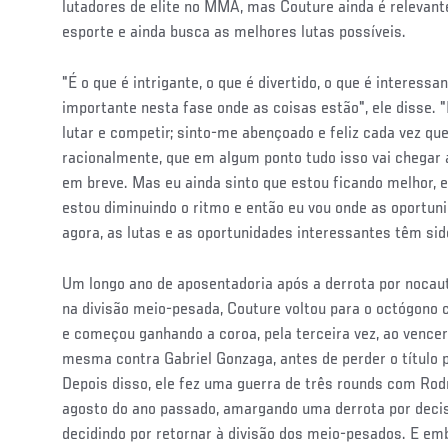
lutadores de elite no MMA, mas Couture ainda é relevante
esporte e ainda busca as melhores lutas possíveis.
"É o que é intrigante, o que é divertido, o que é interess
importante nesta fase onde as coisas estão", ele disse.
lutar e competir; sinto-me abençoado e feliz cada vez que
racionalmente, que em algum ponto tudo isso vai chegar
em breve. Mas eu ainda sinto que estou ficando melhor,
estou diminuindo o ritmo e então eu vou onde as oportun
agora, as lutas e as oportunidades interessantes têm sid
Um longo ano de aposentadoria após a derrota por noca
na divisão meio-pesada, Couture voltou para o octógo
e começou ganhando a coroa, pela terceira vez, ao vencer
mesma contra Gabriel Gonzaga, antes de perder o título
Depois disso, ele fez uma guerra de três rounds com Ro
agosto do ano passado, amargando uma derrota por deci
decidindo por retornar à divisão dos meio-pesados. E emb