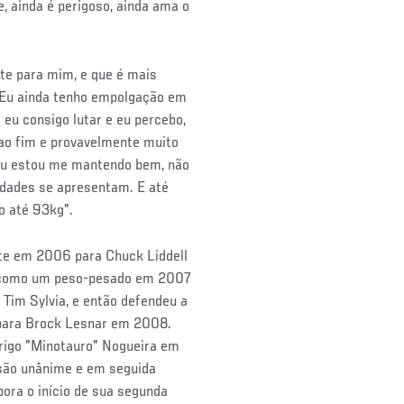
, ainda é perigoso, ainda ama o
ante para mim, e que é mais
 "Eu ainda tenho empolgação em
 eu consigo lutar e eu percebo,
 ao fim e provavelmente muito
 eu estou me mantendo bem, não
idades se apresentam. E até
o até 93kg".
ute em 2006 para Chuck Liddell
no como um peso-pesado em 2007
 Tim Sylvia, e então defendeu a
 para Brock Lesnar em 2008.
drigo "Minotauro" Nogueira em
são unânime e em seguida
ora o início de sua segunda