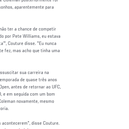
, e Coleman posteriormente foi
 sonhos, aparentemente para
 não ter a chance de competir
ido por Pete Williams, eu estava
ta'", Couture disse. "Eu nunca
ete fez, mas acho que tinha uma
essuscitar sua carreira na
temporada de quase três anos
Open, antes de retornar ao UFC,
0, e em seguida com um bom
m Coleman novamente, mesmo
oria.
s acontecerem", disse Couture.