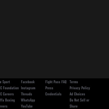
ooter
FC
SOCIAL MEDIA
HELP
LEGAL
e Sport
Facebook
Fight Pass FAQ
Terms
C Foundation
Instagram
Press
Privacy Policy
C Careers
Threads
Credentials
Ad Choices
ffa Boxing
WhatsApp
Do Not Sell or
reers
YouTube
Share