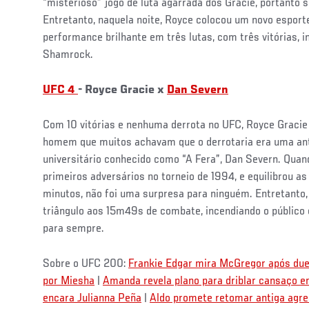
“misterioso” jogo de luta agarrada dos Gracie, portanto s
Entretanto, naquela noite, Royce colocou um novo espo
performance brilhante em três lutas, com três vitórias, i
Shamrock.
UFC 4
- Royce Gracie x
Dan Severn
Com 10 vitórias e nenhuma derrota no UFC, Royce Gracie 
homem que muitos achavam que o derrotaria era uma anti
universitário conhecido como “A Fera”, Dan Severn. Quan
primeiros adversários no torneio de 1994, e equilibrou a
minutos, não foi uma surpresa para ninguém. Entretanto
triângulo aos 15m49s de combate, incendiando o público
para sempre.
Sobre o UFC 200:
Frankie Edgar mira McGregor após due
por Miesha
|
Amanda revela plano para driblar cansaço 
encara Julianna Peña
|
Aldo promete retomar antiga agre