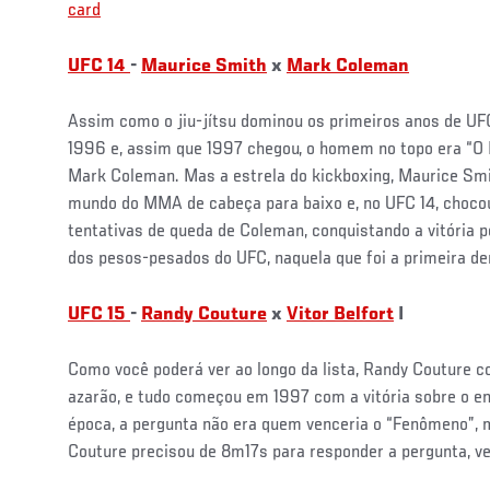
card
UFC 14
-
Maurice Smith
x
Mark Coleman
Assim como o jiu-jítsu dominou os primeiros anos de UF
1996 e, assim que 1997 chegou, o homem no topo era “O 
Mark Coleman. Mas a estrela do kickboxing, Maurice Smit
mundo do MMA de cabeça para baixo e, no UFC 14, chocou
tentativas de queda de Coleman, conquistando a vitória po
dos pesos-pesados do UFC, naquela que foi a primeira de
UFC 15
-
Randy Couture
x
Vitor Belfort
I
Como você poderá ver ao longo da lista, Randy Couture c
azarão, e tudo começou em 1997 com a vitória sobre o ent
época, a pergunta não era quem venceria o “Fenômeno”, m
Couture precisou de 8m17s para responder a pergunta, v