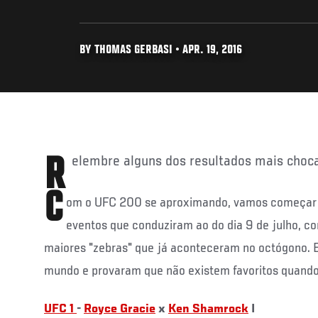
BY THOMAS GERBASI • APR. 19, 2016
Relembre alguns dos resultados mais cho
C
om o UFC 200 se aproximando, vamos começar 
eventos que conduziram ao do dia 9 de julho,
maiores "zebras" que já aconteceram no octógono. 
mundo e provaram que não existem favoritos quando 
UFC 1
-
Royce Gracie
x
Ken Shamrock
I