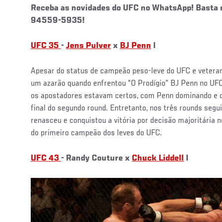
Receba as novidades do UFC no WhatsApp! Basta m
94559-5935!
UFC 35
-
Jens Pulver
x
BJ Penn
I
Apesar do status de campeão peso-leve do UFC e veteran
um azarão quando enfrentou “O Prodígio” BJ Penn no UFC
os apostadores estavam certos, com Penn dominando e q
final do segundo round. Entretanto, nos três rounds seg
renasceu e conquistou a vitória por decisão majoritária
do primeiro campeão dos leves do UFC.
UFC 43
- Randy Couture x
Chuck Liddell
I