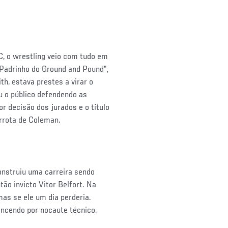
C, o wrestling veio com tudo em
Padrinho do Ground and Pound”,
h, estava prestes a virar o
 o público defendendo as
r decisão dos jurados e o título
rrota de Coleman.
onstruiu uma carreira sendo
ão invicto Vitor Belfort. Na
as se ele um dia perderia.
encendo por nocaute técnico.