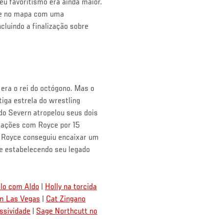
eu favoritismo era ainda maior.
rte no mapa com uma
ncluindo a finalização sobre
era o rei do octógono. Mas o
ga estrela do wrestling
do Severn atropelou seus dois
s ações com Royce por 15
, Royce conseguiu encaixar um
 e estabelecendo seu legado
lo com Aldo
|
Holly na torcida
em Las Vegas
|
Cat Zingano
ssividade
|
Sage Northcutt no