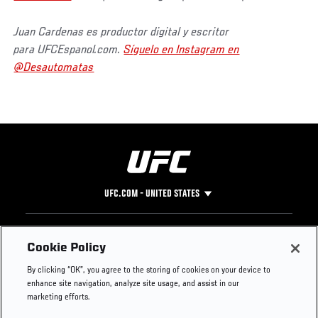
Juan Cardenas es productor digital y escritor
para UFCEspanol.com.
Síguelo en Instagram en
@Desautomatas
UFC.COM - UNITED STATES
Footer
UFC
SOCIAL MEDIA
HELP
Cookie Policy
The Sport
Facebook
Fight Pass FAQ
By clicking “OK”, you agree to the storing of cookies on your device to
UFC Foundation
Instagram
Press
enhance site navigation, analyze site usage, and assist in our
UFC Careers
Threads
Credentials
marketing efforts.
Zuffa Boxing
WhatsApp