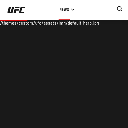
Skip
NEWS
to
main
/themes/custom/ufc/assets/img/default-hero.jpg
content