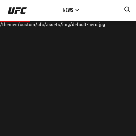
Skip
NEWS
to
main
/themes/custom/ufc/assets/img/default-hero.jpg
content