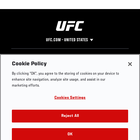
UFC.COM - UNITED STATES
Footer
UFC
SOCIAL MEDIA
HELP
Cookie Policy
The Sport
Facebook
Fight Pass FAQ
By clicking “OK”, you agree to the storing of cookies on your device to
UFC Foundation
Instagram
Press
enhance site navigation, analyze site usage, and assist in our
UFC Careers
Threads
Credentials
marketing efforts.
Zuffa Boxing
WhatsApp
Cookies Settings
Careers
YouTube
Store
TikTok
UFC Fight Club
Twitter
Reject All
UFC Video
Archive
OK