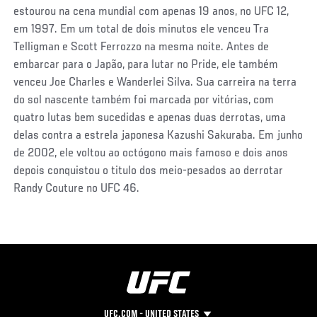
estourou na cena mundial com apenas 19 anos, no UFC 12,
em 1997. Em um total de dois minutos ele venceu Tra
Telligman e Scott Ferrozzo na mesma noite. Antes de
embarcar para o Japão, para lutar no Pride, ele também
venceu Joe Charles e Wanderlei Silva. Sua carreira na terra
do sol nascente também foi marcada por vitórias, com
quatro lutas bem sucedidas e apenas duas derrotas, uma
delas contra a estrela japonesa Kazushi Sakuraba. Em junho
de 2002, ele voltou ao octógono mais famoso e dois anos
depois conquistou o titulo dos meio-pesados ao derrotar
Randy Couture no UFC 46.
UFC.COM - UNITED STATES