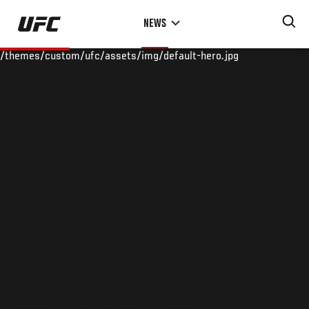
Skip
NEWS
to
main
/themes/custom/ufc/assets/img/default-hero.jpg
content