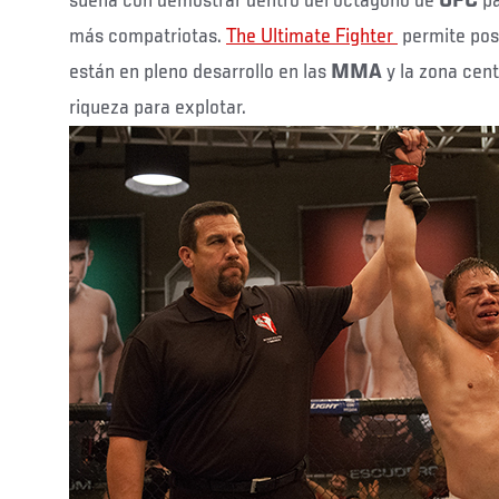
sueña con demostrar dentro del octágono de
UFC
pa
más compatriotas.
The Ultimate Fighter
permite pos
están en pleno desarrollo en las
MMA
y la zona cen
riqueza para explotar.