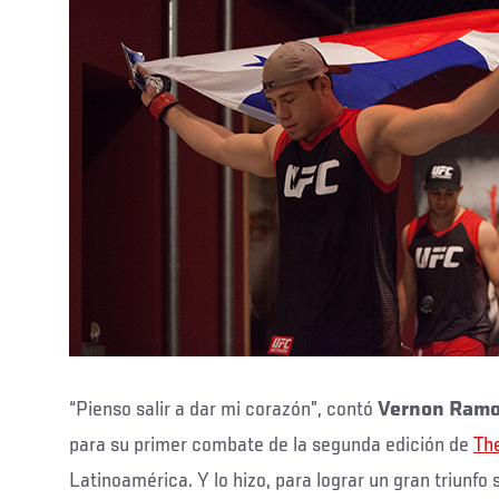
“Pienso salir a dar mi corazón”, contó
Vernon Ram
para su primer combate de la segunda edición de
The
Latinoamérica. Y lo hizo, para lograr un gran triunfo