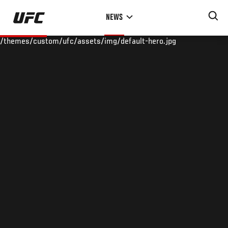
Skip
NEWS
to
main
/themes/custom/ufc/assets/img/default-hero.jpg
content