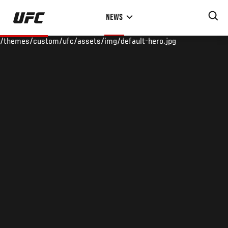
Skip
NEWS
to
main
/themes/custom/ufc/assets/img/default-hero.jpg
content