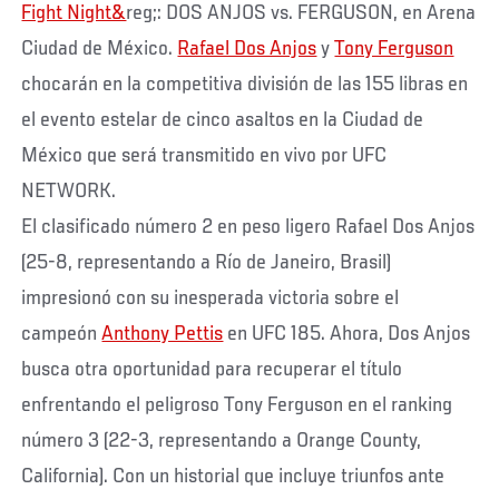
Fight Night&
reg;: DOS ANJOS vs. FERGUSON, en Arena
Ciudad de México.
Rafael Dos Anjos
y
Tony Ferguson
chocarán en la competitiva división de las 155 libras en
el evento estelar de cinco asaltos en la Ciudad de
México que será transmitido en vivo por UFC
NETWORK.
El clasificado número 2 en peso ligero Rafael Dos Anjos
(25-8, representando a Río de Janeiro, Brasil)
impresionó con su inesperada victoria sobre el
campeón
Anthony Pettis
en UFC 185. Ahora, Dos Anjos
busca otra oportunidad para recuperar el título
enfrentando el peligroso Tony Ferguson en el ranking
número 3 (22-3, representando a Orange County,
California). Con un historial que incluye triunfos ante