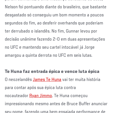
Nelson foi pontuando diante do brasileiro, que bastante
desgastado só conseguiu um bom momento a poucos
segundos do fim, ao desferir overhands que poderiam
ter derrubado o islandês. No fim, Gunnar levou por
decisão unânime fazendo 2-0 em duas apresentações
no UFC e mantendo seu cartel intocável já Jorge
amargou a quinta derrota no UFC em seis lutas.
Te Huna faz entrada épica e vence luta épica
O neozelandês
James Te Huna
vai ter muita história
para contar após sua épica luta contra
nocauteador
Ryan Jimmo
. Te Huna começou
impressionando mesmo antes de Bruce Buffer anunciar
seu nome, fazendo uma bem ensaiada performance de