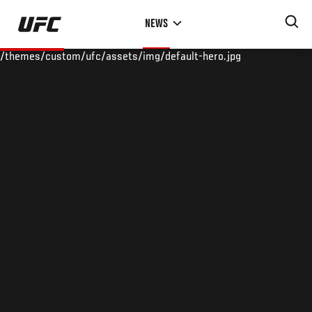
Skip
NEWS
to
main
/themes/custom/ufc/assets/img/default-hero.jpg
content