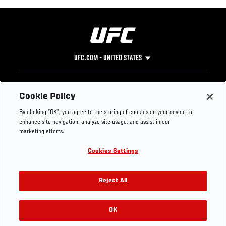
UFC.COM - UNITED STATES
Footer
UFC
SOCIAL MEDIA
HELP
Cookie Policy
The Sport
Facebook
Fight Pass FAQ
By clicking “OK”, you agree to the storing of cookies on your device to
UFC Foundation
Instagram
Press
enhance site navigation, analyze site usage, and assist in our
UFC Careers
Threads
Credentials
marketing efforts.
Zuffa Boxing
WhatsApp
Cookies Settings
Careers
YouTube
Store
TikTok
UFC Fight Club
Twitter
Reject All
UFC Video
Archive
OK