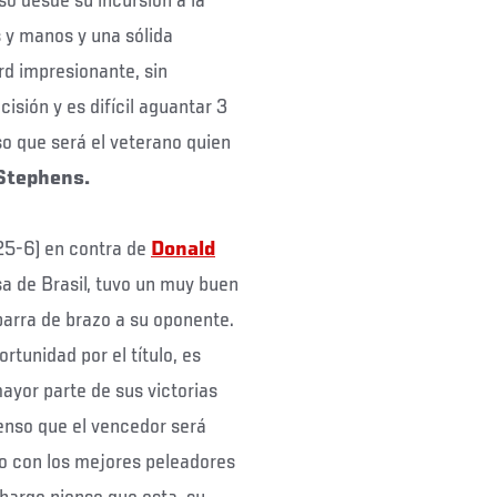
o desde su incursión a la
s y manos y una sólida
ord impresionante, sin
isión y es difícil aguantar 3
so que será el veterano quien
 Stephens.
25-6) en contra de
Donald
a de Brasil, tuvo un muy buen
barra de brazo a su oponente.
tunidad por el título, es
yor parte de sus victorias
ienso que el vencedor será
o con los mejores peleadores