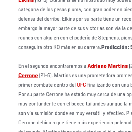
Elkins
(18-3). Stephens se ha mostrado muy poderos
categoría de los pesos pluma, con gran poder en pie
defensa del derribe. Elkins por su parte tiene un rec
embargo la mayor parte de sus victorias son vía la dec
rounds con alguien con el poderío de Stephens, pien
conseguirá otro KO más en su carrera.
Predicción:
En el segundo encontraremos a
Adriano Martins
(
Cerrone
(21-6). Martins es una prometedora promes
primer combate dentro del
UFC
finalizando con una 
Por su parte Cerrone ha estado muy cerca de una opor
muy contundente con el boxeo tailandés aunque la ma
son vía sumisión donde es muy versátil y efectivo. P
Cerrone debido a que tiene más experiencia peleand