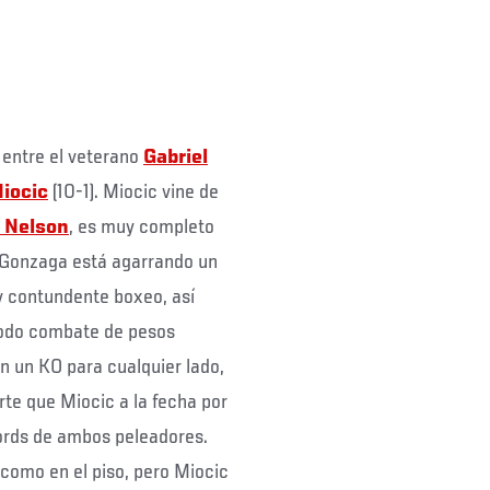
 entre el veterano
Gabriel
iocic
(10-1). Miocic vine de
 Nelson
, es muy completo
e Gonzaga está agarrando un
y contundente boxeo, así
todo combate de pesos
n un KO para cualquier lado,
e que Miocic a la fecha por
ords de ambos peleadores.
 como en el piso, pero Miocic