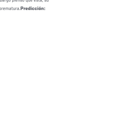
mbargo pienso que esta, su
 prematura.
Predicción: