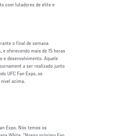
to com lutadores de elite e
rante o final de semana
, e oferecendo mais de 15 horas
to e desenvolvimento. Aquele
ournament a ser realizado junto
ndo UFC Fan Expo, os
 nível acima.
Fan Expo. Nós temos os
Dana White. “Nosso próximo Fan