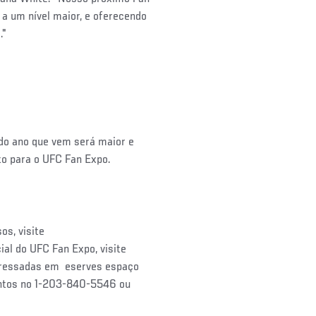
 a um nível maior, e oferecendo
."
do ano que vem será maior e
nto para o UFC Fan Expo.
s, visite
al do UFC Fan Expo, visite
eressadas em eserves espaço
ventos no 1-203-840-5546 ou