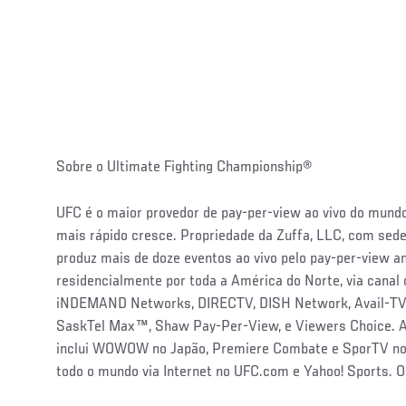
Sobre o Ultimate Fighting Championship®
UFC é o maior provedor de pay-per-view ao vivo do mundo
mais rápido cresce. Propriedade da Zuffa, LLC, com se
produz mais de doze eventos ao vivo pelo pay-per-view a
residencialmente por toda a América do Norte, via canal c
iNDEMAND Networks, DIRECTV, DISH Network, Avail-TVN
SaskTel Max™, Shaw Pay-Per-View, e Viewers Choice. A d
inclui WOWOW no Japão, Premiere Combate e SporTV no B
todo o mundo via Internet no UFC.com e Yahoo! Sports. O