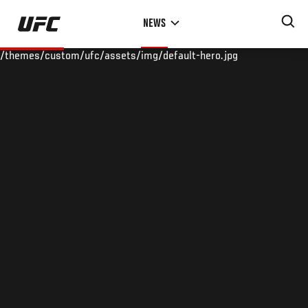
Skip
NEWS
to
main
/themes/custom/ufc/assets/img/default-hero.jpg
content