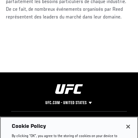
parfaitement les besoins particuliers de chaque industrie.
De ce fait, de nombreux événements organisés par Reed
représentent des leaders du marché dans leur domaine.
UFC.COM - UNITED STATES
Footer
UFC
SOCIAL MEDIA
HELP
Cookie Policy
The Sport
Facebook
Fight Pass FAQ
By clicking “OK”, you agree to the storing of cookies on your device to