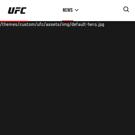
Skip
NEWS
to
main
/themes/custom/ufc/assets/img/default-hero.jpg
content