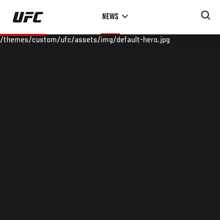
Skip
NEWS
to
main
/themes/custom/ufc/assets/img/default-hero.jpg
content