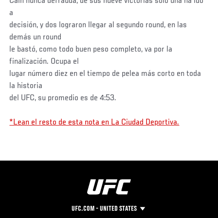
Caín nunca defrauda, de sus nueve victorias sólo una ha ido
a
decisión, y dos lograron llegar al segundo round, en las
demás un round
le bastó, como todo buen peso completo, va por la
finalización. Ocupa el
lugar número diez en el tiempo de pelea más corto en toda
la historia
del UFC, su promedio es de 4:53.
*Lean el resto de esta nota en La Ciudad Deportiva.
UFC.COM - UNITED STATES