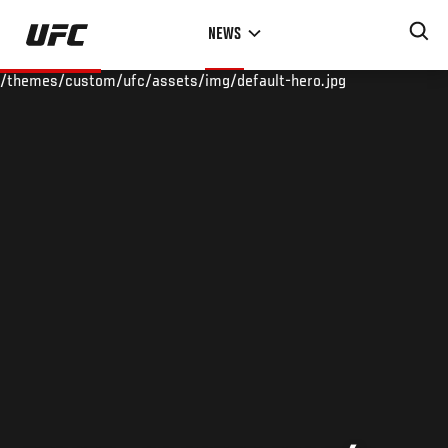
Skip
NEWS
to
main
/themes/custom/ufc/assets/img/default-hero.jpg
content