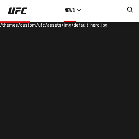
Skip
NEWS
to
main
/themes/custom/ufc/assets/img/default-hero.jpg
content