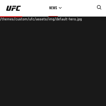
Skip
NEWS
to
main
/themes/custom/ufc/assets/img/default-hero.jpg
content