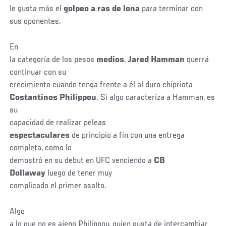
le gusta más el
golpeo a ras de lona
para terminar con
sus oponentes.
En
la categoría de los pesos
medios
,
Jared Hamman
querrá
continuar con su
crecimiento cuando tenga frente a él al duro chipriota
Costantinos Philippou
. Si algo caracteriza a Hamman, es
su
capacidad de realizar peleas
espectaculares
de principio a fin con una entrega
completa, como lo
demostró en su debut en UFC venciendo a
CB
Dollaway
luego de tener muy
complicado el primer asalto.
Algo
a lo que no es ajeno Philippou, quien gusta de intercambiar