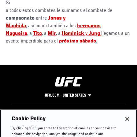
Si
a todos estos combates le sumamos el combate de
campeonato
entre
Jones y
Machida
, así como también a los
hermanos
Nogueira
, a
Tito
, a
Mir
, a
Hominick
y
Jung
llegamos a un
evento imperdible para el
próximo sábado
.
UFC.COM - UNITED STATES
Footer
UFC
SOCIAL MEDIA
HELP
Cookie Policy
The Sport
Facebook
Fight Pass FAQ
By clicking “OK”, you agree to the storing of cookies on your device to
UFC Foundation
Instagram
Press
enhance site navigation, analyze site usage, and assist in our