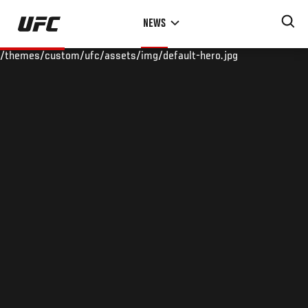
Skip
NEWS
to
main
/themes/custom/ufc/assets/img/default-hero.jpg
content