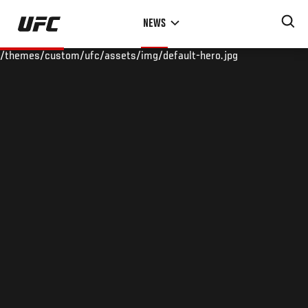
Skip
NEWS
to
main
/themes/custom/ufc/assets/img/default-hero.jpg
content