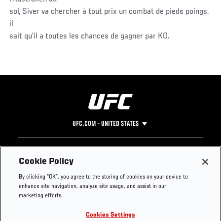
sol, Siver va chercher à tout prix un combat de pieds poings,
il
sait qu'il a toutes les chances de gagner par KO.
UFC.COM - UNITED STATES
Footer
UFC
SOCIAL MEDIA
HELP
Cookie Policy
The Sport
Facebook
Fight Pass FAQ
By clicking “OK”, you agree to the storing of cookies on your device to
UFC Foundation
Instagram
Press
enhance site navigation, analyze site usage, and assist in our
UFC Careers
Threads
Credentials
marketing efforts.
Zuffa Boxing
WhatsApp
Cookies Settings
Careers
YouTube