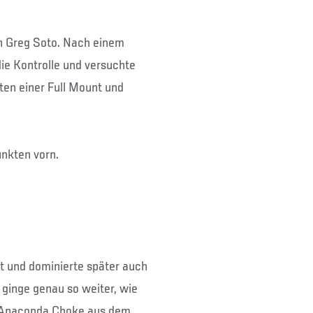
on Greg Soto. Nach einem
ie Kontrolle und versuchte
sten einer Full Mount und
unkten vorn.
rt und dominierte später auch
ginge genau so weiter, wie
en Anaconda Choke aus dem