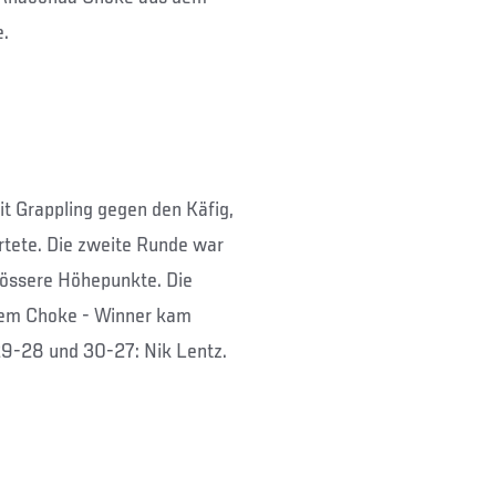
e.
it Grappling gegen den Käfig,
rtete. Die zweite Runde war
grössere Höhepunkte. Die
inem Choke - Winner kam
29-28 und 30-27: Nik Lentz.