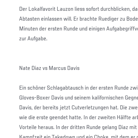
Der Lokalfavorit Lauzon liess sofort durchblicken, das
Abtasten einlassen will. Er brachte Ruediger zu Bod
Minuten der ersten Runde und einigen Aufgabegriffv
zur Aufgabe.
Nate Diaz vs Marcus Davis
Ein schöner Schlagabtausch in der ersten Runde zw
Gloves-Boxer Davis und seinem kalifornischen Gegner 
Davis, der bereits jetzt Cutverletzungen hat. Die zwe
wie die erste geendet hatte. In der zweiten Hälfte a
Vorteile heraus. In der dritten Runde gelang Diaz m
Kampfzeit ein Takedown und ein Choke, mit dem er 