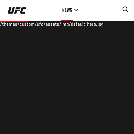
Skip
NEWS
to
main
/themes/custom/ufc/assets/img/default-hero.jpg
content