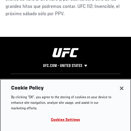
grandes hitos que podremos contar. UFC 112: Invencible, el
próximo sábado sólo por PPV.
UFC.COM - UNITED STATES
Footer
UFC
SOCIAL MEDIA
HELP
Cookie Policy
The Sport
Facebook
Fight Pass FAQ
By clicking “OK”, you agree to the storing of cookies on your device to
UFC Foundation
Instagram
Press
enhance site navigation, analyze site usage, and assist in our
UFC Careers
Threads
Credentials
marketing efforts.
Zuffa Boxing
WhatsApp
Cookies Settings
Careers
YouTube
Store
TikTok