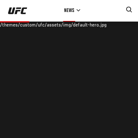
Skip
NEWS
to
main
/themes/custom/ufc/assets/img/default-hero.jpg
content