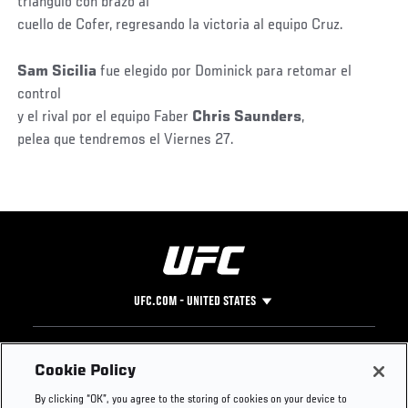
triángulo con brazo al
cuello de Cofer, regresando la victoria al equipo Cruz.
Sam Sicilia
fue elegido por Dominick para retomar el
control
y el rival por el equipo Faber
Chris Saunders
,
pelea que tendremos el Viernes 27.
UFC.COM - UNITED STATES
Footer
UFC
SOCIAL MEDIA
HELP
Cookie Policy
The Sport
Facebook
Fight Pass FAQ
By clicking “OK”, you agree to the storing of cookies on your device to