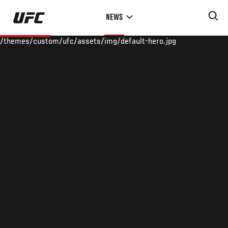
Skip
NEWS
to
main
/themes/custom/ufc/assets/img/default-hero.jpg
content