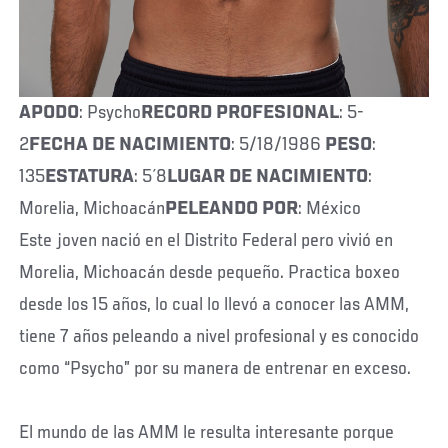
APODO
: Psycho
RECORD PROFESIONAL
: 5-
2
FECHA DE NACIMIENTO
: 5/18/1986
PESO
:
135
ESTATURA
: 5´8
LUGAR DE NACIMIENTO
:
Morelia, Michoacán
PELEANDO POR
: México
Este joven nació en el Distrito Federal pero vivió en
Morelia, Michoacán desde pequeño. Practica boxeo
desde los 15 años, lo cual lo llevó a conocer las AMM,
tiene 7 años peleando a nivel profesional y es conocido
como “Psycho” por su manera de entrenar en exceso.
El mundo de las AMM le resulta interesante porque