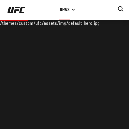
Skip
NEWS
to
main
/themes/custom/ufc/assets/img/default-hero.jpg
content