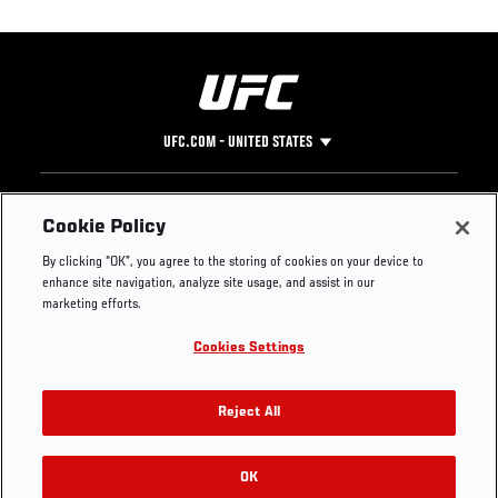
UFC.COM - UNITED STATES
Footer
UFC
SOCIAL MEDIA
HELP
Cookie Policy
The Sport
Facebook
Fight Pass FAQ
By clicking “OK”, you agree to the storing of cookies on your device to
UFC Foundation
Instagram
Press
enhance site navigation, analyze site usage, and assist in our
UFC Careers
Threads
Credentials
marketing efforts.
Zuffa Boxing
WhatsApp
Cookies Settings
Careers
YouTube
Store
TikTok
UFC Fight Club
Twitter
Reject All
UFC Video
Archive
OK