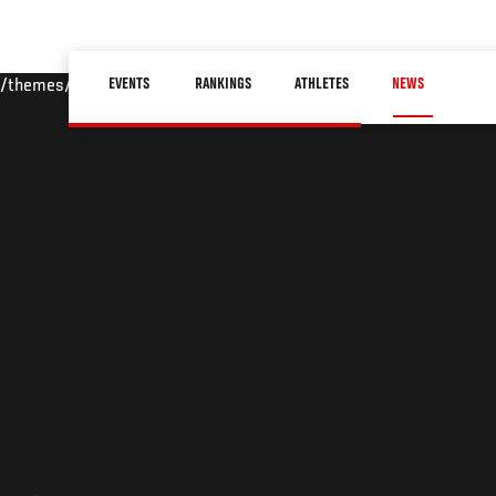
Skip
to
Main
main
EVENTS
RANKINGS
ATHLETES
NEWS
/themes/custom/ufc/assets/img/default-hero.jpg
navigation
content