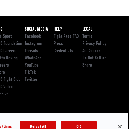
ooter
FC
SOCIAL MEDIA
HELP
LEGAL
e Sport
Facebook
Fight Pass FAQ
Terms
C Foundation
Instagram
Press
Privacy Policy
C Careers
Threads
Credentials
Ad Choices
ffa Boxing
WhatsApp
Do Not Sell or
reers
YouTube
Share
ore
TikTok
C Fight Club
Twitter
C Video
chive
ettings
Reject All
OK