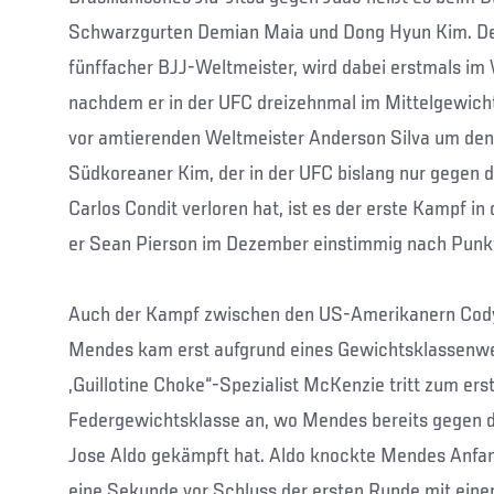
Schwarzgurten Demian Maia und Dong Hyun Kim. Der 
fünffacher BJJ-Weltmeister, wird dabei erstmals im
nachdem er in der UFC dreizehnmal im Mittelgewich
vor amtierenden Weltmeister Anderson Silva um den 
Südkoreaner Kim, der in der UFC bislang nur gegen 
Carlos Condit verloren hat, ist es der erste Kampf in
er Sean Pierson im Dezember einstimmig nach Punk
Auch der Kampf zwischen den US-Amerikanern Cod
Mendes kam erst aufgrund eines Gewichtsklassenwe
„Guillotine Choke“-Spezialist McKenzie tritt zum ers
Federgewichtsklasse an, wo Mendes bereits gegen 
Jose Aldo gekämpft hat. Aldo knockte Mendes Anfan
eine Sekunde vor Schluss der ersten Runde mit eine