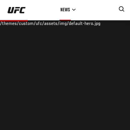
Skip
NEWS
to
main
/themes/custom/ufc/assets/img/default-hero.jpg
content