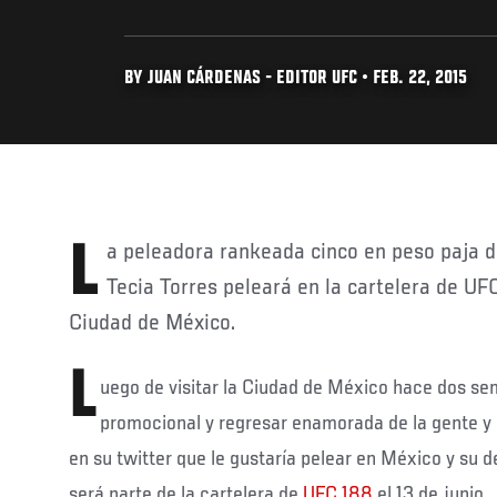
BY JUAN CÁRDENAS - EDITOR UFC • FEB. 22, 2015
La peleadora rankeada cinco en peso paja del UFC y de origen boricua
Tecia Torres peleará en la cartelera de UFC
Ciudad de México.
L
uego de visitar la Ciudad de México hace dos se
promocional y regresar enamorada de la gente y 
en su twitter que le gustaría pelear en México y su 
será parte de la cartelera de
UFC 188
el 13 de junio.