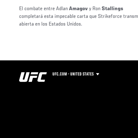
El combate entre Adlan
Amagov
y Ron
Stallings
completará esta impecable carta que Strikeforce transmit
abierta en los Estados Unidos.
UFC.COM - UNITED STATES