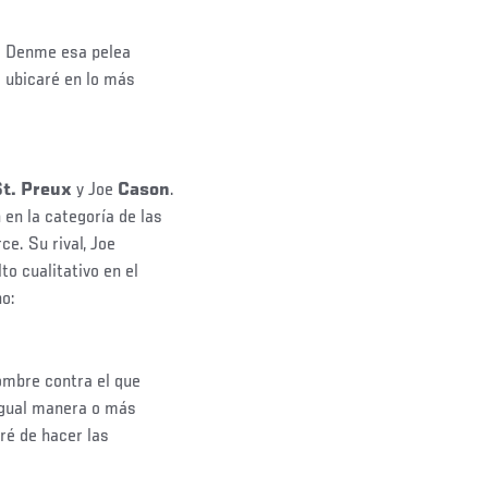
. Denme esa pelea
e ubicaré en lo más
St. Preux
y Joe
Cason
.
en la categoría de las
e. Su rival, Joe
to cualitativo en el
o:
ombre contra el que
 igual manera o más
aré de hacer las