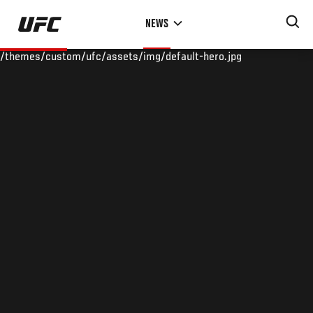
Skip
NEWS
to
main
/themes/custom/ufc/assets/img/default-hero.jpg
content