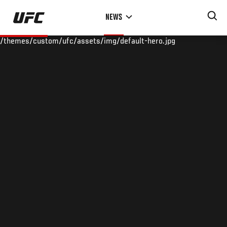
Skip
NEWS
to
main
/themes/custom/ufc/assets/img/default-hero.jpg
content