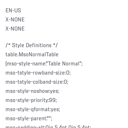
EN-US
X-NONE
X-NONE
/* Style Definitions */
table.MsoNormalTable
{mso-style-name:"Table Normal";
mso-tstyle-rowband-size:0;
mso-tstyle-colband-size:0;
mso-style-noshow:yes;
mso-style-priority:99;
mso-style-qformat:yes;
mso-style-parent:"";
mso-padding-alt:0in 5.4pt 0in 5.4pt;