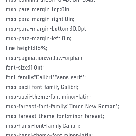
mso-para-margin-top:0in;
mso-para-margin-right:0in;
mso-para-margin-bottom:10.0pt;
mso-para-margin-left:0in;
line-height:115%;
mso-pagination:widow-orphan;
font-size:11.0pt;
font-family:"Calibri","sans-serif";
mso-ascii-font-family:Calibri;
mso-ascii-theme-font:minor-latin;
mso-fareast-font-family:"Times New Roman";
mso-fareast-theme-font:minor-fareast;
mso-hansi-font-family:Calibri;
mso-hansi-theme-font:minor-latin;