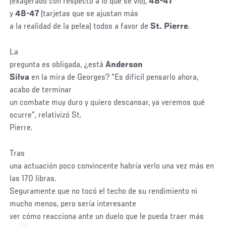
(exagerado con respecto a lo que se vio),
48-47
y
48-47
(tarjetas que se ajustan más
a la realidad de la pelea) todos a favor de
St. Pierre
.
La
pregunta es obligada, ¿está
Anderson
Silva
en la mira de Georges? “Es difícil pensarlo ahora,
acabo de terminar
un combate muy duro y quiero descansar, ya veremos qué
ocurre”, relativizó St.
Pierre.
Tras
una actuación poco convincente habría verlo una vez más en
las 170 libras.
Seguramente que no tocó el techo de su rendimiento ni
mucho menos, pero sería interesante
ver cómo reacciona ante un duelo que le pueda traer más