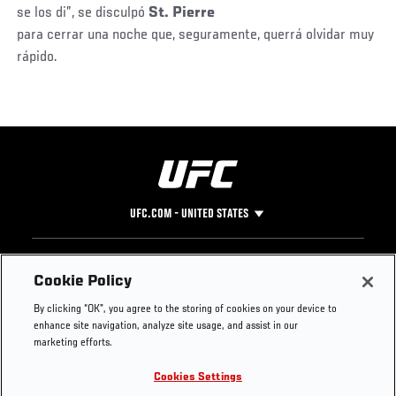
se los di”, se disculpó
St. Pierre
para cerrar una noche que, seguramente, querrá olvidar muy
rápido.
UFC.COM - UNITED STATES
Footer
UFC
SOCIAL MEDIA
HELP
Cookie Policy
The Sport
Facebook
Fight Pass FAQ
By clicking “OK”, you agree to the storing of cookies on your device to
UFC Foundation
Instagram
Press
enhance site navigation, analyze site usage, and assist in our
UFC Careers
Threads
Credentials
marketing efforts.
Zuffa Boxing
WhatsApp
Cookies Settings
Careers
YouTube