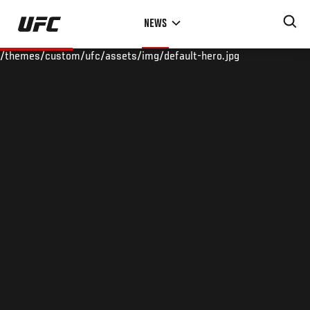
Skip
NEWS
to
main
/themes/custom/ufc/assets/img/default-hero.jpg
content