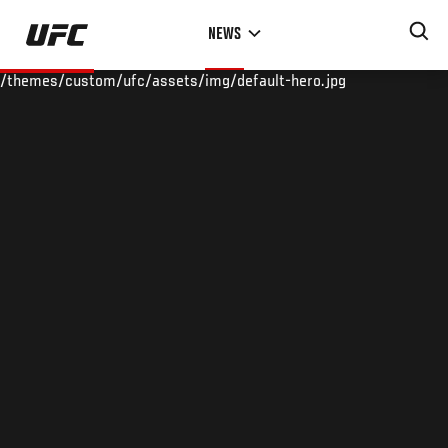
Skip
NEWS
to
main
/themes/custom/ufc/assets/img/default-hero.jpg
content