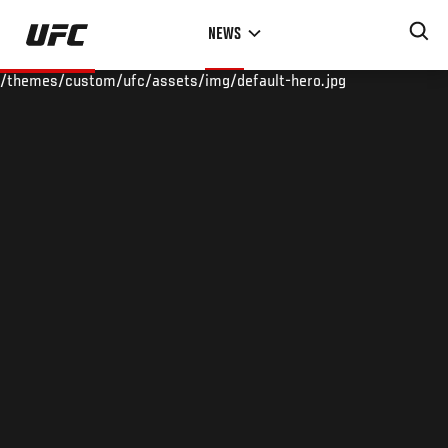
Skip
NEWS
to
main
/themes/custom/ufc/assets/img/default-hero.jpg
content