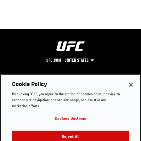
UFC.COM - UNITED STATES
Footer
UFC
SOCIAL MEDIA
HELP
Cookie Policy
The Sport
Facebook
Fight Pass FAQ
By clicking “OK”, you agree to the storing of cookies on your device to
UFC Foundation
Instagram
Press
enhance site navigation, analyze site usage, and assist in our
UFC Careers
Threads
Credentials
marketing efforts.
Zuffa Boxing
WhatsApp
Cookies Settings
Careers
YouTube
Store
TikTok
UFC Fight Club
Twitter
Reject All