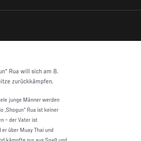
itze zurückkämpfen.
Viele junge Männer werden
o „Shogun“ Rua ist keiner
 – der Vater ist
d er über Muay Thai und
 und kämpfte nur aus Spaß und