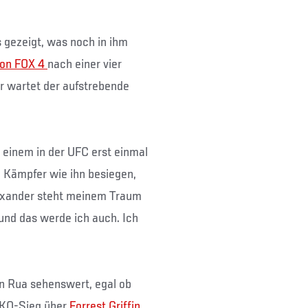
 gezeigt, was noch in ihm
on FOX 4
nach einer vier
 wartet der aufstrebende
 einem in der UFC erst einmal
e Kämpfer wie ihn besiegen,
lexander steht meinem Traum
und das werde ich auch. Ich
on Rua sehenswert, egal ob
n KO-Sieg über
Forrest Griffin
,