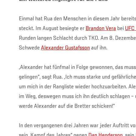
Einmal hat Rua den Menschen in diesem Jahr bereits
steckt. Im August besiegte er
Brandon Vera
bei
UFC 
Runden langen Schlacht durch TKO. Am 8. Dezember
Schwede
Alexander Gustafsson
auf ihn.
„Alexander hat fünfmal in Folge gewonnen, das muss
gelingen“, sagt Rua. „Ich muss starke und gefährlich
um mich in der Rangliste wieder hochzuarbeiten. A
im Weg, deswegen muss ich ihn deutlich schlagen – 
werde Alexander auf die Bretter schicken!“
In den vergangenen drei Jahren war jeder Auftritt v
sein „Kampf des Jahres“ gegen
Dan Henderson
, sei