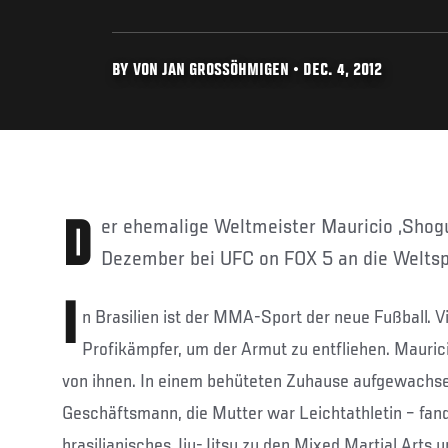
BY VON JAN GROSSÖHMIGEN • DEC. 4, 2012
Der ehemalige Weltmeister Mauricio „Shogun“ Rua will sich am 8.
Dezember bei UFC on FOX 5 an die Weltsp
I
n Brasilien ist der MMA-Sport der neue Fußball. 
Profikämpfer, um der Armut zu entfliehen. Maurici
von ihnen. In einem behüteten Zuhause aufgewachsen
Geschäftsmann, die Mutter war Leichtathletin – fan
brasilianisches Jiu-Jitsu zu den Mixed Martial Arts