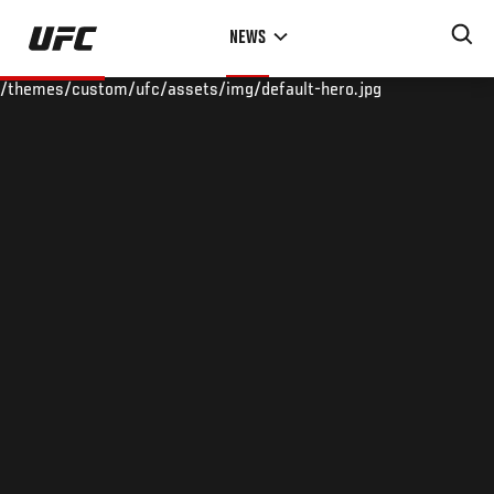
Skip
NEWS
to
main
/themes/custom/ufc/assets/img/default-hero.jpg
content