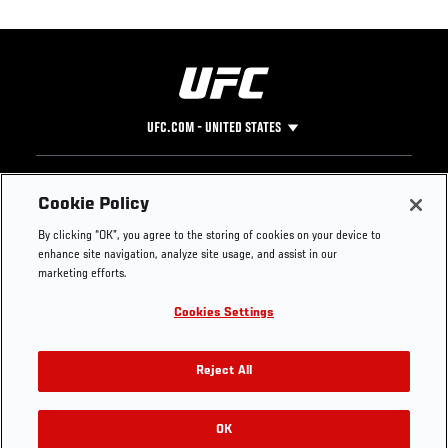
UFC.COM - UNITED STATES
Footer
UFC
SOCIAL MEDIA
HELP
Cookie Policy
The Sport
Facebook
Fight Pass FAQ
By clicking “OK”, you agree to the storing of cookies on your device to
UFC Foundation
Instagram
Press
enhance site navigation, analyze site usage, and assist in our
UFC Careers
Threads
Credentials
marketing efforts.
Zuffa Boxing
WhatsApp
Cookies Settings
Careers
YouTube
Store
TikTok
UFC Fight Club
Twitter
Reject All
UFC Video
Archive
OK