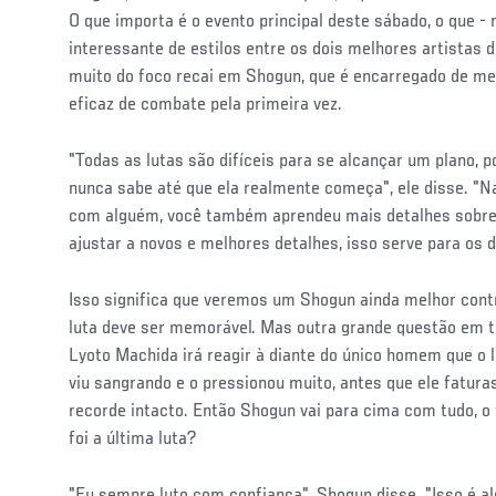
O que importa é o evento principal deste sábado, o que -
interessante de estilos entre os dois melhores artista
muito do foco recai em Shogun, que é encarregado de me
eficaz de combate pela primeira vez.
"Todas as lutas são difíceis para se alcançar um plano, p
nunca sabe até que ela realmente começa", ele disse. "Na
com alguém, você também aprendeu mais detalhes sobre 
ajustar a novos e melhores detalhes, isso serve para os
Isso significa que veremos um Shogun ainda melhor contr
luta deve ser memorável. Mas outra grande questão em t
Lyoto Machida irá reagir à diante do único homem que o 
viu sangrando e o pressionou muito, antes que ele fatura
recorde intacto. Então Shogun vai para cima com tudo, o 
foi a última luta?
"Eu sempre luto com confiança", Shogun disse. "Isso é al