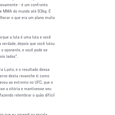
 novamente - é um confronto
s de MMA do mundo até 93kg. E
lhorar o que era um plano muito
orque a luta é uma luta e você
 verdade, depois que você lutou
o oponente, e você pode se
 dois lados".
a Lyoto, e o resultado dessa
orno desta revanche é: como
levou ao extremo no UFC, que o
sse a vitória e mantivesse seu
fazendo relembrar o quão difícil
go que eu aprendi na escola