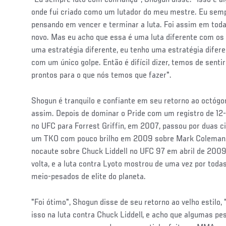
onde fui criado como um lutador do meu mestre. Eu semp
pensando em vencer e terminar a luta. Foi assim em toda
novo. Mas eu acho que essa é uma luta diferente com os l
uma estratégia diferente, eu tenho uma estratégia diferen
com um único golpe. Então é difícil dizer, temos de sent
prontos para o que nós temos que fazer".
Shogun é tranquilo e confiante em seu retorno ao octógon
assim. Depois de dominar o Pride com um registro de 12-1
no UFC para Forrest Griffin, em 2007, passou por duas ci
um TKO com pouco brilho em 2009 sobre Mark Coleman
nocaute sobre Chuck Liddell no UFC 97 em abril de 2009,
volta, e a luta contra Lyoto mostrou de uma vez por todas
meio-pesados de elite do planeta.
"Foi ótimo", Shogun disse de seu retorno ao velho estilo,
isso na luta contra Chuck Liddell, e acho que algumas p