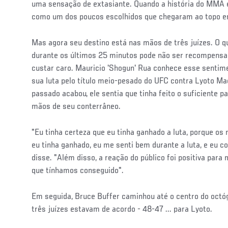
uma sensação de extasiante. Quando a história do MMA é 
como um dos poucos escolhidos que chegaram ao topo
Mas agora seu destino está nas mãos de três juízes. O q
durante os últimos 25 minutos pode não ser recompensad
custar caro. Mauricio 'Shogun' Rua conhece esse senti
sua luta pelo título meio-pesado do UFC contra Lyoto M
passado acabou, ele sentia que tinha feito o suficiente p
mãos de seu conterrâneo.
"Eu tinha certeza que eu tinha ganhado a luta, porque o
eu tinha ganhado, eu me senti bem durante a luta, e eu 
disse. "Além disso, a reação do público foi positiva para
que tínhamos conseguido".
Em seguida, Bruce Buffer caminhou até o centro do octó
três juízes estavam de acordo - 48-47 ... para Lyoto.