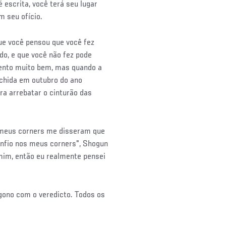
escrita, você terá seu lugar
 em seu ofício.
ue você pensou que você fez
o, e que você não fez pode
mento muito bem, mas quando a
achida em outubro do ano
ara arrebatar o cinturão das
s meus corners me disseram que
confio nos meus corners", Shogun
 mim, então eu realmente pensei
gono com o veredicto. Todos os