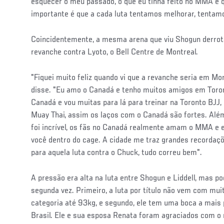
esquecer o meu passado, o que eu tinha feito no MMA e qu
importante é que a cada luta tentamos melhorar, tent
Coincidentemente, a mesma arena que viu Shogun derrotar
revanche contra Lyoto, o Bell Centre de Montreal.
"Fiquei muito feliz quando vi que a revanche seria em Mo
disse. "Eu amo o Canadá e tenho muitos amigos em Toro
Canadá e vou muitas para lá para treinar na Toronto BJJ
Muay Thai, assim os laços com o Canadá são fortes. Alé
foi incrível, os fãs no Canadá realmente amam o MMA e e
você dentro do cage. A cidade me traz grandes recorda
para aquela luta contra o Chuck, tudo correu bem".
A pressão era alta na luta entre Shogun e Liddell, mas p
segunda vez. Primeiro, a luta por título não vem com muit
categoria até 93kg, e segundo, ele tem uma boca a mais 
Brasil. Ele e sua esposa Renata foram agraciados com o n