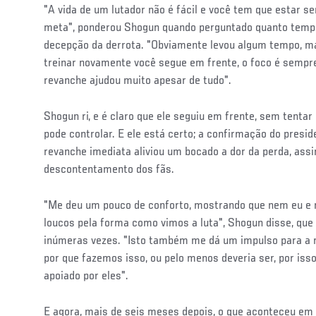
"A vida de um lutador não é fácil e você tem que estar 
meta", ponderou Shogun quando perguntado quanto temp
decepção da derrota. "Obviamente levou algum tempo, m
treinar novamente você segue em frente, o foco é sempre
revanche ajudou muito apesar de tudo".
Shogun ri, e é claro que ele seguiu em frente, sem tentar
pode controlar. E ele está certo; a confirmação do pres
revanche imediata aliviou um bocado a dor da perda, as
descontentamento dos fãs.
"Me deu um pouco de conforto, mostrando que nem eu e
loucos pela forma como vimos a luta", Shogun disse, que 
inúmeras vezes. "Isto também me dá um impulso para a r
por que fazemos isso, ou pelo menos deveria ser, por iss
apoiado por eles".
E agora, mais de seis meses depois, o que aconteceu em 