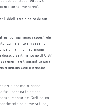
e tipo de lutador eu sou. O
amos nos tornar melhores".
 Liddell, será o palco de sua
ntreal por inúmeras razões", ele
nto. Eu me sinto em casa no
, onde um amigo meu ensina
m disso, o sentimento no UFC 97
ssa energia é transmitida para
ções e mesmo com a pressão
ode ser ainda maior nessa
a facilidade na talentosa
para alimentar em Curitiba, no
ascimento da primeira filha ,