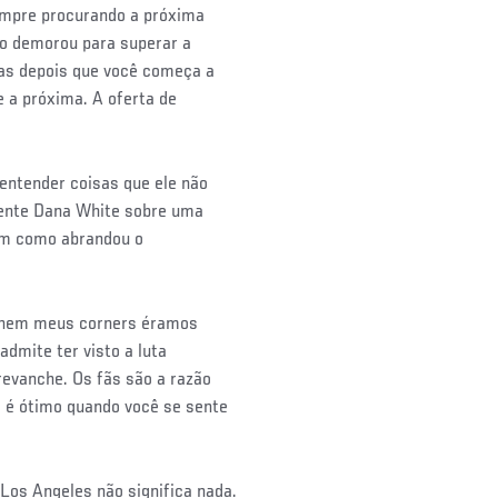
sempre procurando a próxima
o demorou para superar a
as depois que você começa a
 a próxima. A oferta de
 entender coisas que ele não
idente Dana White sobre uma
sim como abrandou o
 nem meus corners éramos
admite ter visto a luta
evanche. Os fãs são a razão
o é ótimo quando você se sente
Los Angeles não significa nada.