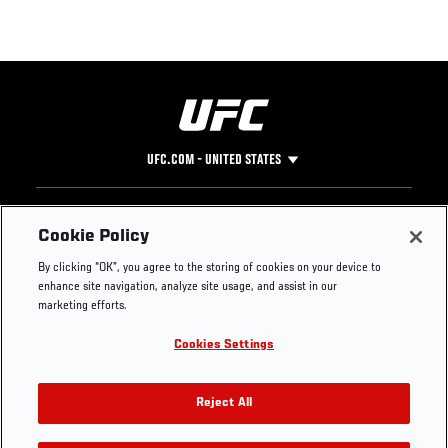
UFC.COM - UNITED STATES
Footer
UFC
SOCIAL MEDIA
HELP
Cookie Policy
The Sport
Facebook
Fight Pass FAQ
By clicking “OK”, you agree to the storing of cookies on your device to
UFC Foundation
Instagram
Press
enhance site navigation, analyze site usage, and assist in our
UFC Careers
Threads
Credentials
marketing efforts.
Zuffa Boxing
WhatsApp
Cookies Settings
Careers
YouTube
Store
TikTok
UFC Fight Club
Twitter
Reject All
UFC Video