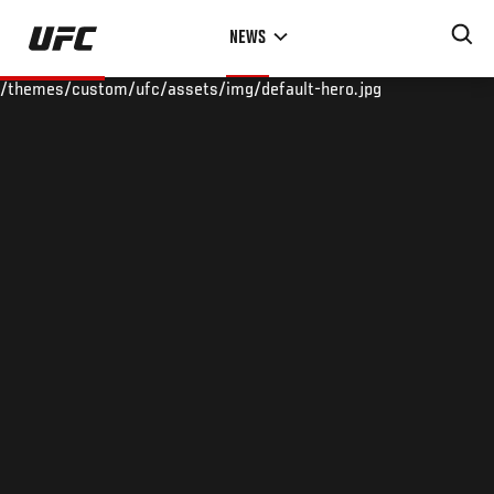
Skip
NEWS
to
main
/themes/custom/ufc/assets/img/default-hero.jpg
content