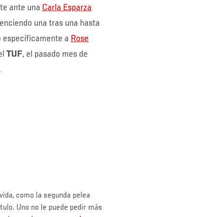
nte ante una
Carla Esparza
 venciendo una tras una hasta
o específicamente a
Rose
el
TUF
, el pasado mes de
.
 vida, como la segunda pelea
tulo. Uno no le puede pedir más