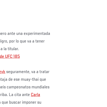
 pero ante una experimentada
igro, por lo que va a tener
 la titular.
 de UFC 185
zyk
seguramente, va a tratar
ntaja de ese muay-thai que
r seis campeonatos mundiales
rriba. La cita ante
Carla
rá que buscar imponer su