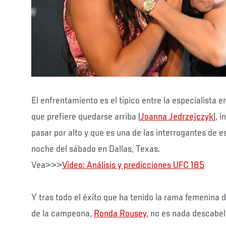
El enfrentamiento es el típico entre la especialista en
que prefiere quedarse arriba (
Joanna Jedrzejczyk
), 
pasar por alto y que es una de las interrogantes de e
noche del sábado en Dallas, Texas.
Vea>>>
Video: Análisis y predicciones UFC 185
Y tras todo el éxito que ha tenido la rama femenina de
de la campeona,
Ronda Rousey
, no es nada descabe