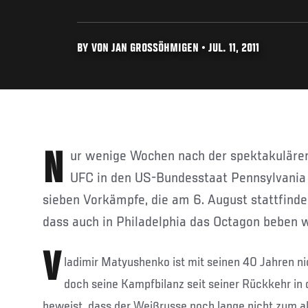
BY VON JAN GROSSÖHMIGEN • JUL. 11, 2011
Nur wenige Wochen nach der spektakulären UFC Live 4 kehrt die
UFC in den US-Bundesstaat Pennsylvania z
sieben Vorkämpfe, die am 6. August stattfinde
dass auch in Philadelphia das Octagon beben w
V
ladimir Matyushenko ist mit seinen 40 Jahren ni
doch seine Kampfbilanz seit seiner Rückkehr i
beweist, dass der Weißrusse noch lange nicht zum al