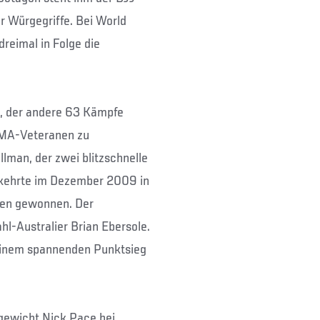
r Würgegriffe. Bei World
reimal in Folge die
e, der andere 63 Kämpfe
 MMA-Veteranen zu
lman, der zwei blitzschnelle
 kehrte im Dezember 2009 in
fen gewonnen. Der
hl-Australier Brian Ebersole.
 einem spannenden Punktsieg
gewicht Nick Pace bei