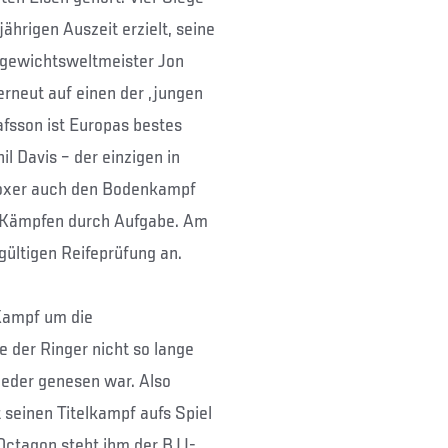
hrigen Auszeit erzielt, seine
gewichtsweltmeister Jon
 erneut auf einen der „jungen
fsson ist Europas bestes
l Davis – der einzigen in
 Boxer auch den Bodenkampf
n Kämpfen durch Aufgabe. Am
gültigen Reifeprüfung an.
Kampf um die
e der Ringer nicht so lange
ieder genesen war. Also
 seinen Titelkampf aufs Spiel
Octagon steht ihm der BJJ-