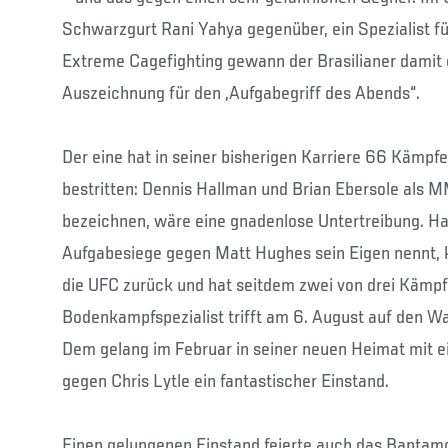
Schwarzgurt Rani Yahya gegenüber, ein Spezialist fü
Extreme Cagefighting gewann der Brasilianer damit d
Auszeichnung für den „Aufgabegriff des Abends“.
Der eine hat in seiner bisherigen Karriere 66 Kämpf
bestritten: Dennis Hallman und Brian Ebersole als
bezeichnen, wäre eine gnadenlose Untertreibung. Hal
Aufgabesiege gegen Matt Hughes sein Eigen nennt,
die UFC zurück und hat seitdem zwei von drei Kämp
Bodenkampfspezialist trifft am 6. August auf den Wa
Dem gelang im Februar in seiner neuen Heimat mit
gegen Chris Lytle ein fantastischer Einstand.
Einen gelungenen Einstand feierte auch das Bantam