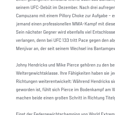
seinem UFC-Debüt im Dezember. Nach drei aufregen
Campuzano mit einem Pillory Choke zur Aufgabe – es
jemand einen professionellen MMA-Kampf mit diese
Sein nächster Gegner wird ebenfalls viel Entschlosse
verlangen, denn bei UFC 133 tritt Pace gegen den ab
Menjivar an, der seit seinem Wechsel ins Bantamgewic
Johny Hendricks und Mike Pierce gehören zu den be
Weltergewichtsklasse. Ihre Fähigkeiten haben sie je
Richtungen weiterentwickelt: Während Hendricks si
geworden ist, fühlt sich Pierce im Bodenkampf am W
machen beide einen großen Schritt in Richtung Tite
Einst der Federgewichtschampion von World Extreme