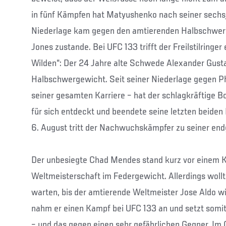
in fünf Kämpfen hat Matyushenko nach seiner sechsjä
Niederlage kam gegen den amtierenden Halbschwer
Jones zustande. Bei UFC 133 trifft der Freilstilringer
Wilden“: Der 24 Jahre alte Schwede Alexander Gusta
Halbschwergewicht. Seit seiner Niederlage gegen Phi
seiner gesamten Karriere – hat der schlagkräftige
für sich entdeckt und beendete seine letzten beide
6. August tritt der Nachwuchskämpfer zu seiner end
Der unbesiegte Chad Mendes stand kurz vor einem 
Weltmeisterschaft im Federgewicht. Allerdings wollt
warten, bis der amtierende Weltmeister Jose Aldo w
nahm er einen Kampf bei UFC 133 an und setzt somit
– und das gegen einen sehr gefährlichen Gegner. Im 