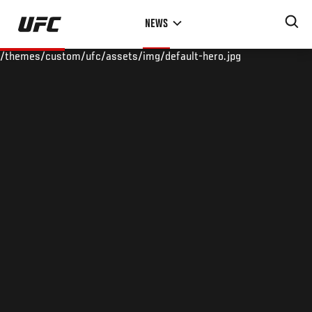
Skip
NEWS
to
main
/themes/custom/ufc/assets/img/default-hero.jpg
content