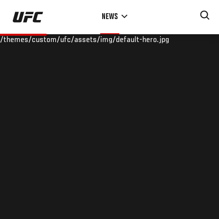
Skip
NEWS
to
main
/themes/custom/ufc/assets/img/default-hero.jpg
content