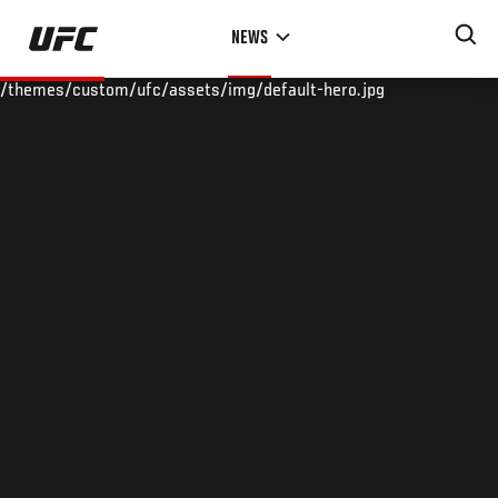
Skip
NEWS
to
main
/themes/custom/ufc/assets/img/default-hero.jpg
content