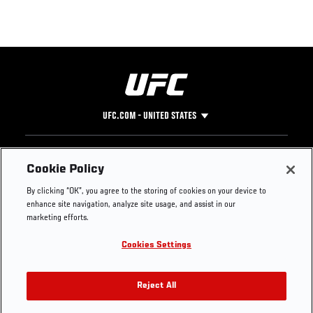
UFC.COM - UNITED STATES
Footer
UFC
SOCIAL MEDIA
HELP
Cookie Policy
The Sport
Facebook
Fight Pass FAQ
By clicking “OK”, you agree to the storing of cookies on your device to
UFC Foundation
Instagram
Press
enhance site navigation, analyze site usage, and assist in our
UFC Careers
Threads
Credentials
marketing efforts.
Zuffa Boxing
WhatsApp
Cookies Settings
Careers
YouTube
Store
TikTok
UFC Fight Club
Twitter
Reject All
UFC Video