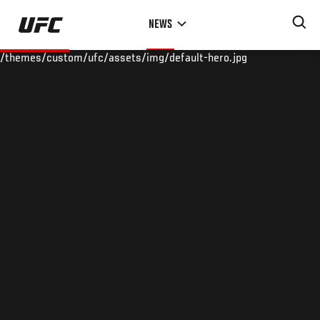
Skip
NEWS
to
main
/themes/custom/ufc/assets/img/default-hero.jpg
content