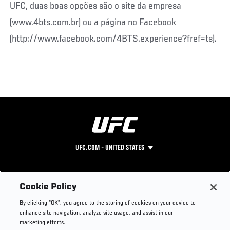
UFC, duas boas opções são o site da empresa
(www.4bts.com.br) ou a página no Facebook
(http://www.facebook.com/4BTS.experience?fref=ts).
UFC.COM - UNITED STATES
Footer
UFC
SOCIAL MEDIA
HELP
Cookie Policy
The Sport
Facebook
Fight Pass FAQ
By clicking “OK”, you agree to the storing of cookies on your device to
UFC Foundation
Instagram
Press
enhance site navigation, analyze site usage, and assist in our
UFC Careers
Threads
Credentials
marketing efforts.