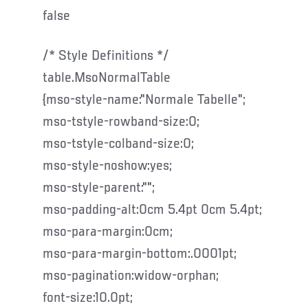
false
/* Style Definitions */
table.MsoNormalTable
{mso-style-name:"Normale Tabelle";
mso-tstyle-rowband-size:0;
mso-tstyle-colband-size:0;
mso-style-noshow:yes;
mso-style-parent:"";
mso-padding-alt:0cm 5.4pt 0cm 5.4pt;
mso-para-margin:0cm;
mso-para-margin-bottom:.0001pt;
mso-pagination:widow-orphan;
font-size:10.0pt;