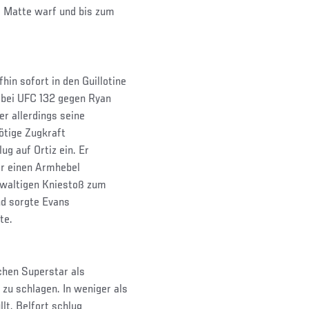
e Matte warf und bis zum
hin sofort in den Guillotine
i bei UFC 132 gegen Ryan
er allerdings seine
nötige Zugkraft
ug auf Ortiz ein. Er
er einen Armhebel
ewaltigen Kniestoß zum
nd sorgte Evans
te.
chen Superstar als
u schlagen. In weniger als
lt. Belfort schlug