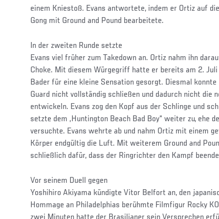
einem Kniestoß. Evans antwortete, indem er Ortiz auf di
Gong mit Ground and Pound bearbeitete.
In der zweiten Runde setzte
Evans viel früher zum Takedown an. Ortiz nahm ihn darauf
Choke. Mit diesem Würgegriff hatte er bereits am 2. Jul
Bader für eine kleine Sensation gesorgt. Diesmal konnte 
Guard nicht vollständig schließen und dadurch nicht die 
entwickeln. Evans zog den Kopf aus der Schlinge und schl
setzte dem „Huntington Beach Bad Boy“ weiter zu, ehe d
versuchte. Evans wehrte ab und nahm Ortiz mit einem g
Körper endgültig die Luft. Mit weiterem Ground and Pou
schließlich dafür, dass der Ringrichter den Kampf beende
Vor seinem Duell gegen
Yoshihiro Akiyama kündigte Vitor Belfort an, den japanis
Hommage an Philadelphias berühmte Filmfigur Rocky KO z
zwei Minuten hatte der Brasilianer sein Versprechen erfül