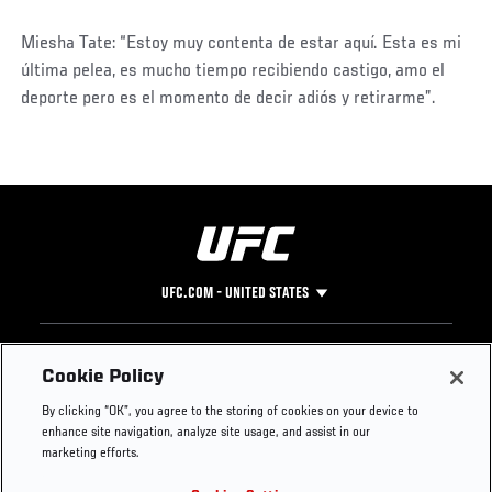
Miesha Tate: “Estoy muy contenta de estar aquí. Esta es mi
última pelea, es mucho tiempo recibiendo castigo, amo el
deporte pero es el momento de decir adiós y retirarme”.
UFC.COM - UNITED STATES
Footer
UFC
SOCIAL MEDIA
HELP
Cookie Policy
The Sport
Facebook
Fight Pass FAQ
By clicking “OK”, you agree to the storing of cookies on your device to
UFC Foundation
Instagram
Press
enhance site navigation, analyze site usage, and assist in our
UFC Careers
Threads
Credentials
marketing efforts.
Zuffa Boxing
WhatsApp