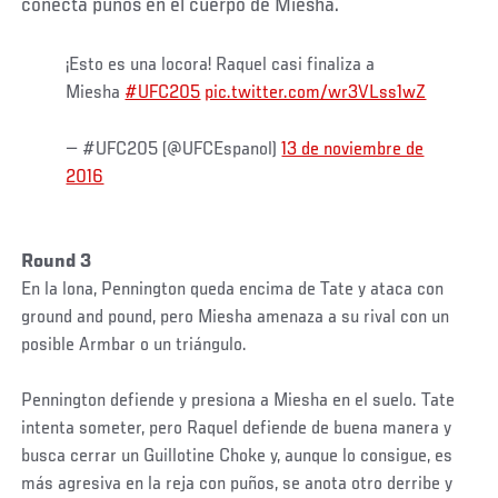
conecta puños en el cuerpo de Miesha.
¡Esto es una locora! Raquel casi finaliza a
Miesha
#UFC205
pic.twitter.com/wr3VLss1wZ
— #UFC205 (@UFCEspanol)
13 de noviembre de
2016
Round 3
En la lona, Pennington queda encima de Tate y ataca con
ground and pound, pero Miesha amenaza a su rival con un
posible Armbar o un triángulo.
Pennington defiende y presiona a Miesha en el suelo. Tate
intenta someter, pero Raquel defiende de buena manera y
busca cerrar un Guillotine Choke y, aunque lo consigue, es
más agresiva en la reja con puños, se anota otro derribe y