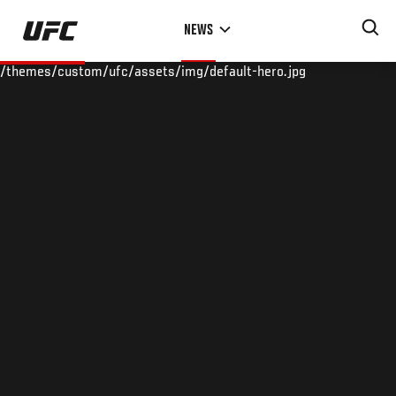
Skip
NEWS
to
main
/themes/custom/ufc/assets/img/default-hero.jpg
content