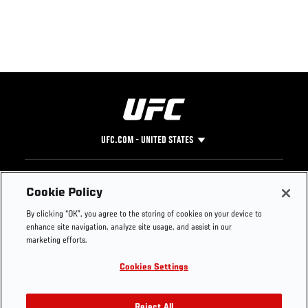
UFC.COM - UNITED STATES
Footer
UFC
SOCIAL MEDIA
HELP
Cookie Policy
The Sport
Facebook
Fight Pass FAQ
By clicking “OK”, you agree to the storing of cookies on your device to
UFC Foundation
Instagram
Press
enhance site navigation, analyze site usage, and assist in our
UFC Careers
Threads
Credentials
marketing efforts.
Zuffa Boxing
WhatsApp
Cookies Settings
Careers
YouTube
Store
TikTok
Reject All