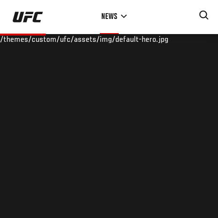
Skip
NEWS
to
main
/themes/custom/ufc/assets/img/default-hero.jpg
content