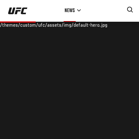
Skip
NEWS
to
main
/themes/custom/ufc/assets/img/default-hero.jpg
content